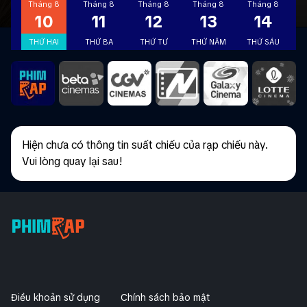
Tháng 8
Tháng 8
Tháng 8
Tháng 8
Tháng 8
T
10
11
12
13
14
THỨ HAI
THỨ BA
THỨ TƯ
THỨ NĂM
THỨ SÁU
T
Hiện chưa có thông tin suất chiếu của rạp chiếu này.
Vui lòng quay lại sau!
Điều khoản sử dụng
Chính sách bảo mật