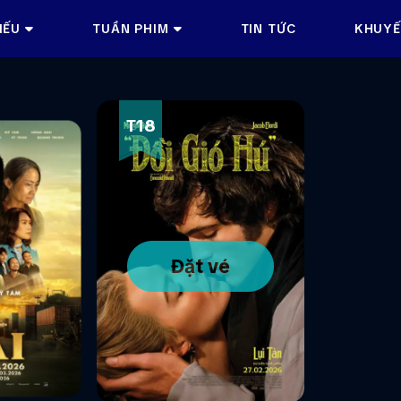
IẾU
TUẦN PHIM
TIN TỨC
KHUYẾ
T18
Đặt vé