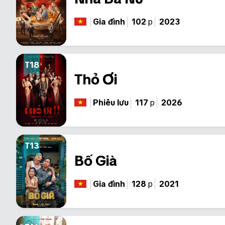
Gia đình
102
p
2023
T18
Thỏ Ơi
Phiêu lưu
117
p
2026
T13
Bố Già
Gia đình
128
p
2021