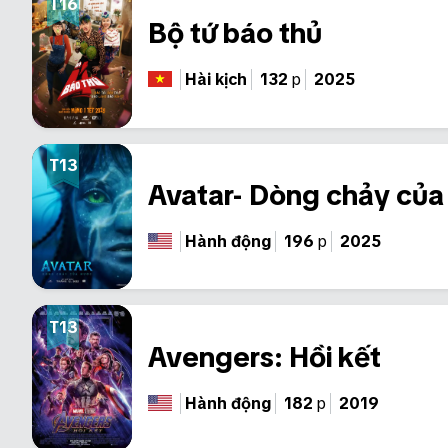
T16
Bộ tứ báo thủ
Hài kịch
132
p
2025
T13
Avatar- Dòng chảy của
Hành động
196
p
2025
T13
Avengers: Hồi kết
Hành động
182
p
2019