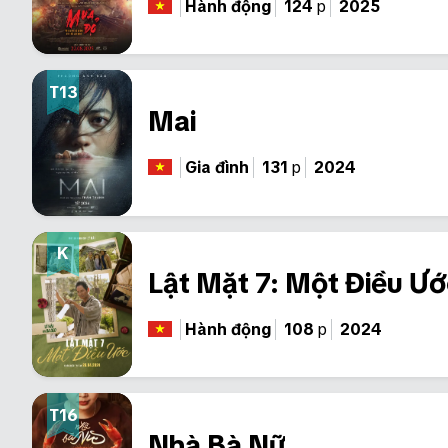
Hành động
124
p
2025
T13
Mai
Gia đình
131
p
2024
K
Lật Mặt 7: Một Điều Ư
Hành động
108
p
2024
T16
Nhà Bà Nữ