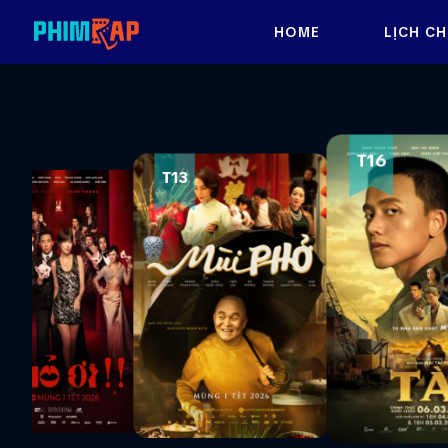
HOME
LỊCH CH
T16
T13
T18