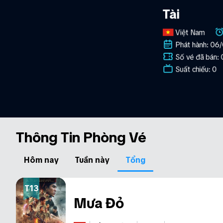
Tài
iệt Nam
117 phút
Việt Nam
111 phút
Việt Nam
ố vé đã bán: 4.480.560
Phát hành: 06
Số vé đã bán: 0
uất chiếu: 49.211
Số vé đã bán: 
Suất chiếu: 0
Suất chiếu: 0
Thông Tin Phòng Vé
Hôm nay
Tuần này
Tổng
T13
Mưa Đỏ