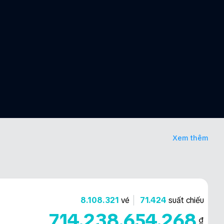
Xem thêm
8.108.321
vé
71.424
suất chiếu
714.238.654.268
₫